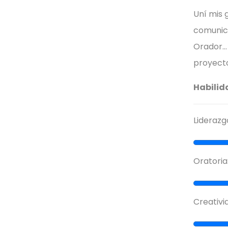
Uní mis 
comunica
Orador… 
proyecto
Habilid
Liderazg
Oratoria
Creativi