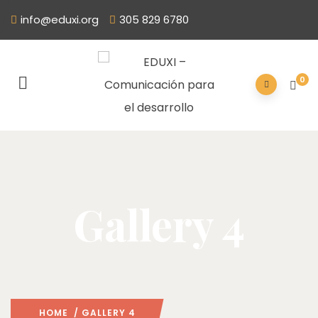
info@eduxi.org
305 829 6780
0
Gallery 4
HOME
/ GALLERY 4